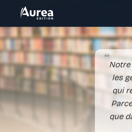
Notre 
les g
qui r
Parce
que da