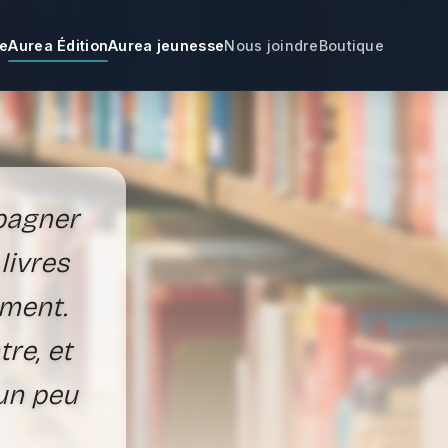
ne
Aurea Édition
Aurea jeunesse
Nous joindre
Boutique
mpagner
livres
rment.
re, et
 un peu