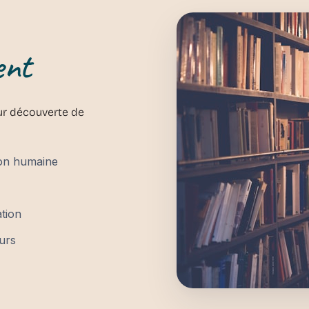
ent
ur découverte de
ion humaine
ation
eurs